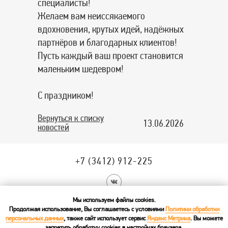
специалисты!
Желаем вам неиссякаемого
вдохновения, крутых идей, надёжных
партнёров и благодарных клиентов!
Пусть каждый ваш проект становится
маленьким шедевром!
С праздником!
Вернуться к списку
13.06.2026
новостей
+7 (3412) 912-225
Мы используем файлы cookies.
г. Ижевск, ул. Пушкинская, 165, этаж 4
Продолжая использование, Вы соглашаетесь с условиями
Политики обработки
© Межрегиональная Лизинговая
персональных данных
, также сайт использует сервис
Яндекс Метрика
. Вы можете